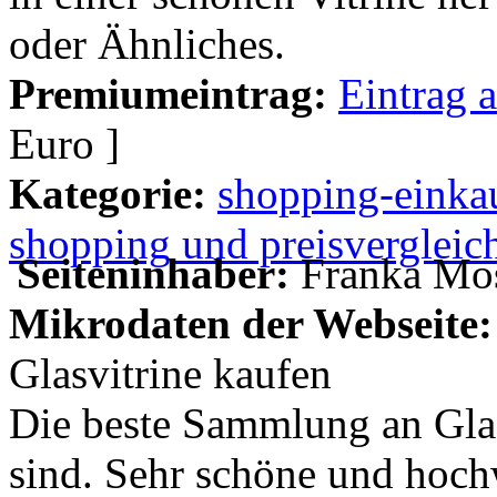
oder Ähnliches.
Premiumeintrag:
Eintrag 
Euro ]
Kategorie:
shopping-einka
shopping und preisvergleic
Seiteninhaber:
Franka Mo
Mikrodaten der Webseite:
Glasvitrine kaufen
Die beste Sammlung an Glas
sind. Sehr schöne und hochw